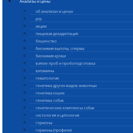
Анализы и цены
об анализах и ценах
prp
акции
пищевая дезадаптация
бешенство
биохимия выпоты, сперма
биохимия крови
взятие проб и пробоподготовка
витамины
гематология
генетика других видов животных
генетика кошек
генетика собак
генетические комплексы собак
гистология и цитология
гормоны
гормоны (профили)