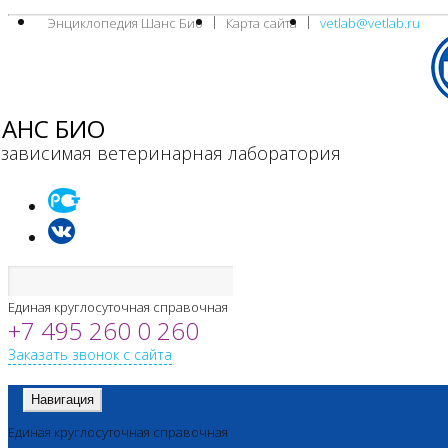
Энциклопедия Шанс Био
Карта сайта
vetlab@vetlab.ru
АНС БИО
зависимая ветеринарная лаборатория
Единая круглосуточная справочная
+7 495 260 0 260
Заказать звонок с сайта
Навигация
Единая круглосуточная справочная