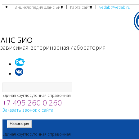
Энциклопедия Шанс Био
Карта сайта
vetlab@vetlab.ru
АНС БИО
зависимая ветеринарная лаборатория
Единая круглосуточная справочная
+7 495 260 0 260
Заказать звонок с сайта
Навигация
Единая круглосуточная справочная