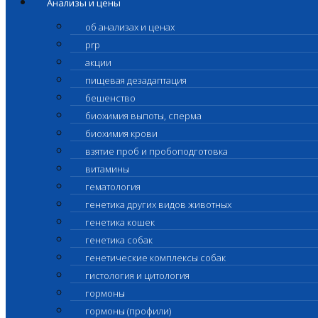
Анализы и цены
об анализах и ценах
prp
акции
пищевая дезадаптация
бешенство
биохимия выпоты, сперма
биохимия крови
взятие проб и пробоподготовка
витамины
гематология
генетика других видов животных
генетика кошек
генетика собак
генетические комплексы собак
гистология и цитология
гормоны
гормоны (профили)