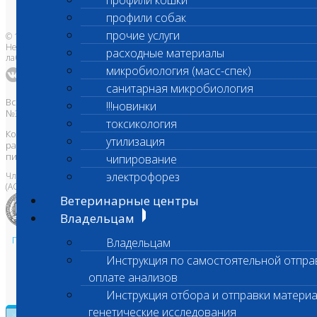
профили кошки
Адреса лабораторий
профили собак
прочие услуги
© 1996-2026
Независимая ветеринарная
расходные материалы
лаборатория Шанс Био
микробиология (масс-спек)
санитарная микробиология
Все права защищены и охраняются законом. Товарный знак
!!!новинки
№395740 от 2008 г. ООО "ШАНС БИО"
токсикология
Копирование, тиражирование, а также использование материалов,
утилизация
размещенных на сайте
www.vetlab.ru
возможно только с
письменного разрешения Правообладателя
чипирование
электрофорез
Член Национальной ветеринарной палаты
(АСРО НВП)
Ветеринарные центры
Владельцам
Политика в области персональных данных и конфиденциальности
Владельцам
Пользовательское соглашение
Инструкция по самостоятельной отпра
Техническая поддержка
оплате анализов
Инструкция отбора и отправки материа
генетические исследования
×