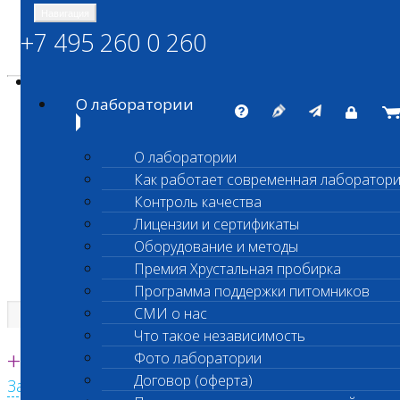
Навигация
+7 495 260 0 260
Энциклопедия Шанс Био
Карта сайта
vetlab@vetlab.ru
О лаборатории
О лаборатории
Как работает современная лаборатор
ШАНС БИО
Контроль качества
Независимая ветеринарная лаборатория
Лицензии и сертификаты
Оборудование и методы
Премия Хрустальная пробирка
Программа поддержки питомников
СМИ о нас
Что такое независимость
Единая круглосуточная справочная
+7 495 260 0 260
Фото лаборатории
Договор (оферта)
Заказать звонок с сайта