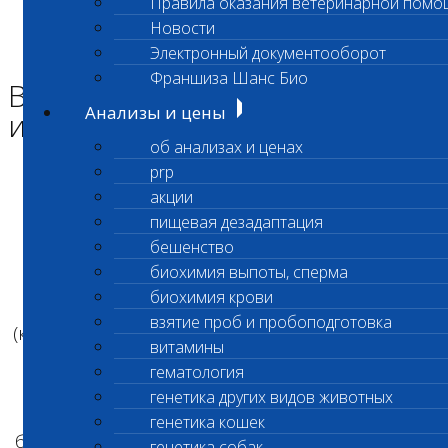
Правила оказания ветеринарной помо
Главная страница
Новости
Новости
Электронный документооборот
Возобновлено выполнение исследований
Франшиза Шанс Био
Возобновлено выполнение
Анализы и цены
исследований
об анализах и ценах
prp
Уважаемые клиенты!
акции
пищевая дезадаптация
бешенство
Возобновлен прием проб на Антитела к
биохимия выпоты, сперма
вирусу бешенства
биохимия крови
взятие проб и пробоподготовка
(код 049) в срочном режиме (7-8 рабочих дней)
витамины
гематология
Срок выполнения исследования Антитела к
генетика других видов животных
вирусу
генетика кошек
бешенства (код 049) в стандартном режиме до
генетика собак