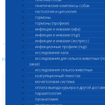
30 рабочих дней.
генетические комплексы собак
гистология и цитология
гормоны
гормоны (профили)
С уважением,
инфекции и инвазии (ифа)
Администрация ООО «Шанс Био»
инфекции и инвазии (пцр)
инфекции и инвазии (экспресс)
19.06.2026
инфекционные профили (пцр)
исследование кала
исследования для сельхоз.животных (п
Возврат к списку
заказ)
исследования сельхоз.животных
коагуляционный гемостаз
мочеполовая система
О лаборатории
Анализы и цены
оплата выезда курьера и другой достав
Ветеринарные центры
Владельцам
паразитология
Врачам и клиникам
патанатомия
Бланки лаборатории
Банк донорской крови