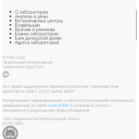
О лаборатории
Анализы и цены
Ветеринарные центры
Владельцам
Врачам и клиникам
Бланки лаборатории
Банк донорской крови
Адреса лабораторий
© 1996-2026
Независимая ветеринарная
лаборатория Шанс Био
Все права защищены и охраняются законом. Товарный знак
№395740 от 2008 г. ООО "ШАНС БИО"
Копирование, тиражирование, а также использование материалов,
размещенных на сайте
www.vetlab.ru
возможно только с
письменного разрешения Правообладателя
Член Национальной ветеринарной палаты
(АСРО НВП)