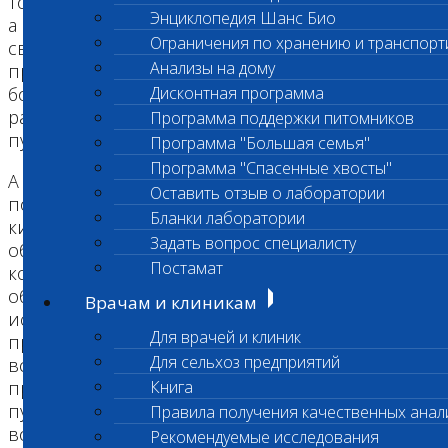
токсоплазмоза не обычная бактерия или вирус,
Энциклопедия Шанс Био
а микроскопический паразит, со
Ограничения по хранению и транспорт
свойственными лишь ему циклом развития,
Анализы на дому
предпочтениями и проявлениями. И, как
большинство паразитов, токсоплазма может
Дисконтная программа
размножаться как бесполым, так и половым
Программа поддержки питомников
путем.
Программа "Большая семья"
Программа "Спасенные хвосты"
А особенностями токсоплазмы является то, что
Оставить отзыв о лаборатории
половое размножение возможно только в
Бланки лаборатории
кишечнике обычной кошки. Ну, или не совсем
Задать вопрос специалисту
обычной, как тигр или пума. С этой пресловутой
Постамат
кошки и берут начало многие мифы,
объявляющие Мурку и её испражнения
Врачам и клиникам
источниками всех бед. Однако, не всё так
Для врачей и клиник
просто. В организмах других животных (включая
Для сельхоз предприятий
всё ту же кошку!) как и человека, токсоплазма
продолжает размножаться, только уже бесполым
Книга
путем, передаваясь уже преимущественно,
Правила получения качественных анал
воздушно-капельным и контактно-бытовым
Рекомендуемые исследования