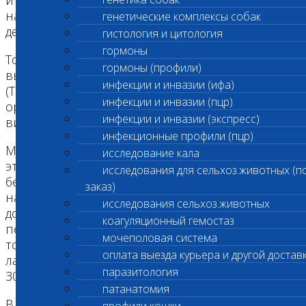
и животных – антропозоонозов. Одно из них,
наиболее опасное для беременных женщин и
генетические комплексы собак
детей – токсоплазмоз.
гистология и цитология
гормоны
Токсоплазмоз - паразитарное заболевание,
гормоны (профили)
вызывается микроскопическим паразитом
инфекции и инвазии (ифа)
(Toxoplasma gondii),обитающим внутри клеток
инфекции и инвазии (пцр)
организма. Болеют токсоплазмозом более 400
инфекции и инвазии (экспресс)
видов животных и человек.
инфекционные профили (пцр)
Многие впервые сталкиваются с названием
исследование кала
этого заболевания при наступлении
исследования для сельхоз.животных (п
беременности, получая от доктора направление
заказ)
на TORCH инфекции. Однако, мало кто знает, что
исследования сельхоз.животных
до 65% всего человечества заражено или
коагуляционный гемостаз
переболело токсоплазмозом, а в России, исходя
мочеполовая система
только из официально подтвержденных
оплата выезда курьера и другой достав
лабораторных исследований, можно говорить о
паразитология
30% инфицированных.
патанатомия
В большинстве случаев безвредный и