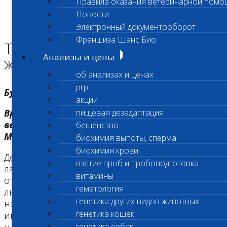
Правила оказания ветеринарной помо
Главная страница
Новости
Программа большая семья
Электронный документооборот
Токсоплазмоз и домашние животные
Франшиза Шанс Био
Токсоплазмоз и домашние
Анализы и цены
животные
об анализах и ценах
prp
Бурмистров Евгений Николаевич
акции
Врач КЛД, Эксперт, Директор Независимой
пищевая дезадаптация
ветеринарной лаборатории «Шанс Био», г.
бешенство
Москва
биохимия выпоты, сперма
биохимия крови
Домашние животные радуют нас своими
взятие проб и пробоподготовка
ласками, жизнерадостностью, учат легкому
витамины
отношению к жизни и дарят безграничную
гематология
любовь. Вместе с тем они же могут одаривать
генетика других видов животных
нас возбудителями различных инфекционных и
генетика кошек
инвазионных заболеваний, общих для человека
генетика собак