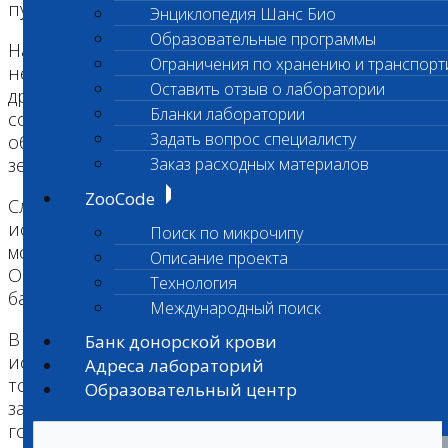
путями.
Энциклопедия Шанс Био
Образовательные программы
На практике, токсоплазма передается человеку
Ограничения по хранению и транспорт
не только, и не столько от кошек, сколько от
Оставить отзыв о лаборатории
других животных, включая слюнявые «поцелуи»
Бланки лаборатории
собак, царапины грызунов, а также плохо
Задать вопрос специалисту
обработанное мясо животных, зараженную
землю на грядках, грязную воду и прочее.
Заказ расходных материалов
ZooCode
Следует особо отметить, что, согласно
исследованиям, более четверти всего мяса
Поиск по микрочипу
может быть инфицировано токсоплазмами.
Описание проекта
Особенно часто выявляются токсоплазмы в
Технология
баранине и свинине, реже – в говядине.
Международный поиск
В последнее полвека ведутся научные
Банк донорской крови
исследования по изучению связи возбудителя
Адреса лабораторий
токсоплазмоза с нервными и психическими
Образовательный центр
заболеваниями человека. Последние результаты
говорят о способности паразита