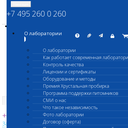
Навигация
+7 495 260 0 260
Энциклопедия Шанс Био
Карта сайта
vetlab@vetlab.ru
О лаборатории
О лаборатории
Как работает современная лаборатор
ШАНС БИО
Контроль качества
Независимая ветеринарная лаборатория
Лицензии и сертификаты
Оборудование и методы
Премия Хрустальная пробирка
Программа поддержки питомников
СМИ о нас
Что такое независимость
Единая круглосуточная справочная
+7 495 260 0 260
Фото лаборатории
Договор (оферта)
Заказать звонок с сайта