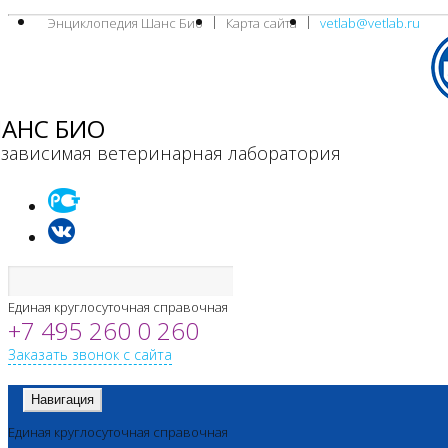
Энциклопедия Шанс Био
Карта сайта
vetlab@vetlab.ru
АНС БИО
зависимая ветеринарная лаборатория
Единая круглосуточная справочная
+7 495 260 0 260
Заказать звонок с сайта
Навигация
Единая круглосуточная справочная