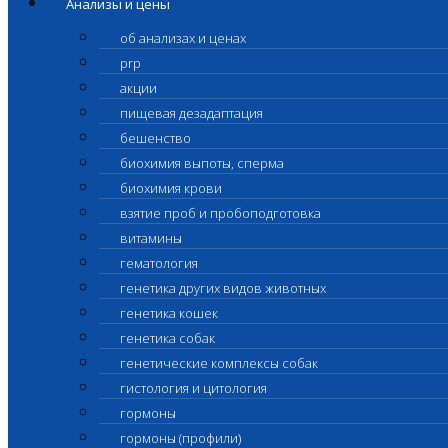
Анализы и цены
об анализах и ценах
prp
акции
пищевая дезадаптация
бешенство
биохимия выпоты, сперма
биохимия крови
взятие проб и пробоподготовка
витамины
гематология
генетика других видов животных
генетика кошек
генетика собак
генетические комплексы собак
гистология и цитология
гормоны
гормоны (профили)