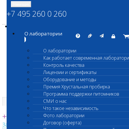
Навигация
+7 495 260 0 260
Энциклопедия Шанс Био
Карта сайта
vetlab@vetlab.ru
О лаборатории
О лаборатории
Как работает современная лаборатор
ШАНС БИО
Контроль качества
Независимая ветеринарная лаборатория
Лицензии и сертификаты
Оборудование и методы
Премия Хрустальная пробирка
Программа поддержки питомников
СМИ о нас
Что такое независимость
Единая круглосуточная справочная
+7 495 260 0 260
Фото лаборатории
Договор (оферта)
Заказать звонок с сайта