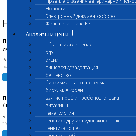
Правила оказания ветеринарной помо
Главная страница
Новости
Новости
Электронный документооборот
Новости лаборатории
Франшиза Шанс Био
Анализы и цены
Приостановка срочных биохимических
об анализах и ценах
исследований
prp
акции
Во Владыкино
04.08.2026
пищевая дезадаптация
бешенство
Подробнее
биохимия выпоты, сперма
биохимия крови
Приостановлено выполнение срочных
взятие проб и пробоподготовка
биохимических исследований
витамины
гематология
В Сколково. Код (123,309,310)
генетика других видов животных
30.07.2026
генетика кошек
Подробнее
генетика собак