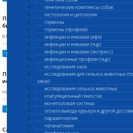
генетические комплексы собак
гистология и цитология
Приостановлено выполнение срочных
гормоны
биохимических исследований
гормоны (профили)
В Бутово 29.07.26
инфекции и инвазии (ифа)
29.07.2026
инфекции и инвазии (пцр)
инфекции и инвазии (экспресс)
Подробнее
инфекционные профили (пцр)
исследование кала
Приостановлено выполнение биохимических
исследования для сельхоз.животных (п
исследований
заказ)
исследования сельхоз.животных
На Нагорной. Код ( 123,310,309)
коагуляционный гемостаз
22.07.2026
мочеполовая система
Подробнее
оплата выезда курьера и другой достав
паразитология
патанатомия
Санитарные дни