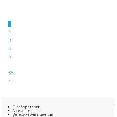
1
2
3
4
5
...
35
»
О лаборатории
Анализы и цены
Ветеринарные центры