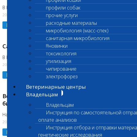
профили кошки
профили собак
В Коломне 24.07.2026 и 28.07.2026
20.07.2026
прочие услуги
расходные материалы
Подробнее
микробиология (масс-спек)
санитарная микробиология
Санитарный день
!!!новинки
токсикология
В Бутово 21.07.2026
утилизация
20.07.2026
чипирование
Подробнее
электрофорез
Ветеринарные центры
Владельцам
Возобновлено выполнение срочных
биохимических исследований
Владельцам
Инструкция по самостоятельной отпра
На Нагорной
оплате анализов
20.07.2026
Инструкция отбора и отправки материа
Подробнее
генетические исследования