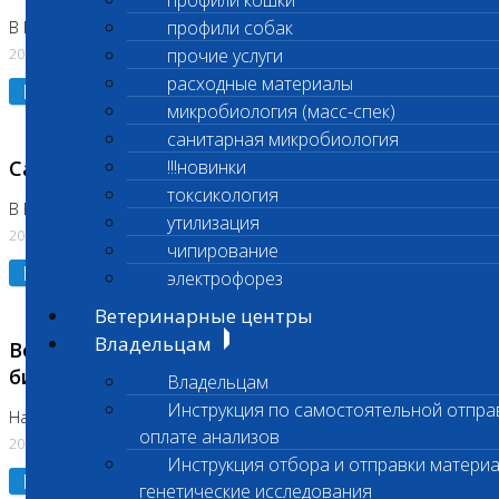
профили кошки
профили собак
В Коломне 24.07.2026 и 28.07.2026
20.07.2026
прочие услуги
расходные материалы
Подробнее
микробиология (масс-спек)
санитарная микробиология
Санитарный день
!!!новинки
токсикология
В Бутово 21.07.2026
утилизация
20.07.2026
чипирование
Подробнее
электрофорез
Ветеринарные центры
Владельцам
Возобновлено выполнение срочных
биохимических исследований
Владельцам
Инструкция по самостоятельной отпра
На Нагорной
оплате анализов
20.07.2026
Инструкция отбора и отправки материа
Подробнее
генетические исследования