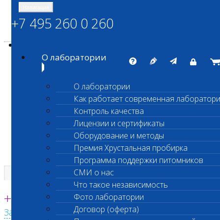
Навигация
+7 495 260 0 260
Энциклопедия Шанс Био
Карта сайта
vetlab@vetlab.ru
О лаборатории
О лаборатории
Как работает современная лаборатор
ШАНС БИО
Контроль качества
Независимая ветеринарная лаборатория
Лицензии и сертификаты
Оборудование и методы
Премия Хрустальная пробирка
Программа поддержки питомников
СМИ о нас
Что такое независимость
Единая круглосуточная справочная
+7 495 260 0 260
Фото лаборатории
Договор (оферта)
Заказать звонок с сайта