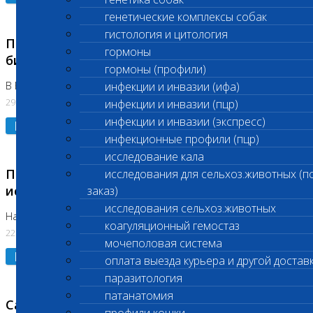
генетические комплексы собак
гистология и цитология
Приостановлено выполнение срочных
гормоны
биохимических исследований
гормоны (профили)
В Бутово 29.07.26
инфекции и инвазии (ифа)
29.07.2026
инфекции и инвазии (пцр)
инфекции и инвазии (экспресс)
Подробнее
инфекционные профили (пцр)
исследование кала
Приостановлено выполнение биохимических
исследования для сельхоз.животных (п
исследований
заказ)
исследования сельхоз.животных
На Нагорной. Код ( 123,310,309)
коагуляционный гемостаз
22.07.2026
мочеполовая система
Подробнее
оплата выезда курьера и другой достав
паразитология
патанатомия
Санитарные дни