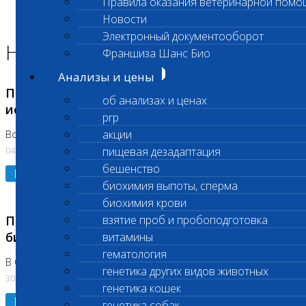
Правила оказания ветеринарной помо
Главная страница
Новости
Новости
Электронный документооборот
Новости лаборатории
Франшиза Шанс Био
Анализы и цены
Приостановка срочных биохимических
об анализах и ценах
исследований
prp
акции
Во Владыкино
04.08.2026
пищевая дезадаптация
бешенство
Подробнее
биохимия выпоты, сперма
биохимия крови
Приостановлено выполнение срочных
взятие проб и пробоподготовка
биохимических исследований
витамины
гематология
В Сколково. Код (123,309,310)
генетика других видов животных
30.07.2026
генетика кошек
Подробнее
генетика собак