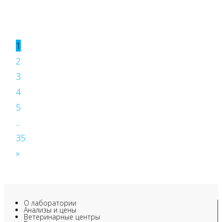
1
2
3
4
5
...
35
»
О лаборатории
Анализы и цены
Ветеринарные центры