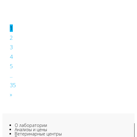
1
2
3
4
5
...
35
»
О лаборатории
Анализы и цены
Ветеринарные центры