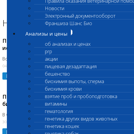
Правила оказания ветеринарной помо
Главная страница
Новости
Новости
Электронный документооборот
Новости лаборатории
Франшиза Шанс Био
Анализы и цены
Приостановка срочных биохимических
об анализах и ценах
исследований
prp
акции
Во Владыкино
04.08.2026
пищевая дезадаптация
бешенство
Подробнее
биохимия выпоты, сперма
биохимия крови
Приостановлено выполнение срочных
взятие проб и пробоподготовка
биохимических исследований
витамины
гематология
В Сколково. Код (123,309,310)
генетика других видов животных
30.07.2026
генетика кошек
Подробнее
генетика собак