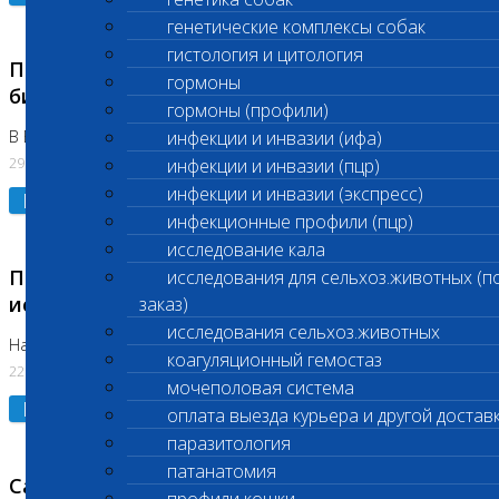
генетические комплексы собак
гистология и цитология
Приостановлено выполнение срочных
гормоны
биохимических исследований
гормоны (профили)
В Бутово 29.07.26
инфекции и инвазии (ифа)
29.07.2026
инфекции и инвазии (пцр)
инфекции и инвазии (экспресс)
Подробнее
инфекционные профили (пцр)
исследование кала
Приостановлено выполнение биохимических
исследования для сельхоз.животных (п
исследований
заказ)
исследования сельхоз.животных
На Нагорной. Код ( 123,310,309)
коагуляционный гемостаз
22.07.2026
мочеполовая система
Подробнее
оплата выезда курьера и другой достав
паразитология
патанатомия
Санитарные дни