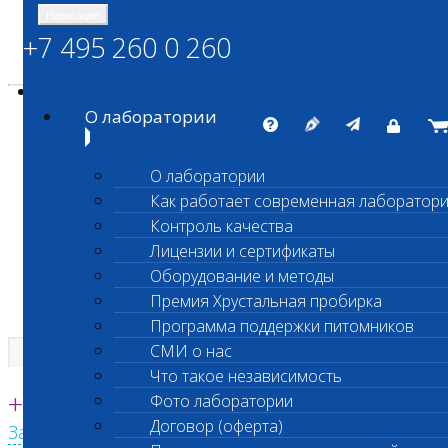
Навигация
+7 495 260 0 260
Энциклопедия Шанс Био
Карта сайта
vetlab@vetlab.ru
О лаборатории
О лаборатории
Как работает современная лаборатор
ШАНС БИО
Контроль качества
Независимая ветеринарная лаборатория
Лицензии и сертификаты
Оборудование и методы
Премия Хрустальная пробирка
Программа поддержки питомников
СМИ о нас
Что такое независимость
Единая круглосуточная справочная
+7 495 260 0 260
Фото лаборатории
Договор (оферта)
Заказать звонок с сайта