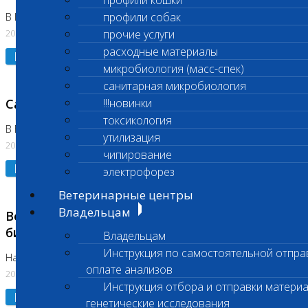
профили кошки
профили собак
В Коломне 24.07.2026 и 28.07.2026
20.07.2026
прочие услуги
расходные материалы
Подробнее
микробиология (масс-спек)
санитарная микробиология
Санитарный день
!!!новинки
токсикология
В Бутово 21.07.2026
утилизация
20.07.2026
чипирование
Подробнее
электрофорез
Ветеринарные центры
Владельцам
Возобновлено выполнение срочных
биохимических исследований
Владельцам
Инструкция по самостоятельной отпра
На Нагорной
оплате анализов
20.07.2026
Инструкция отбора и отправки материа
Подробнее
генетические исследования