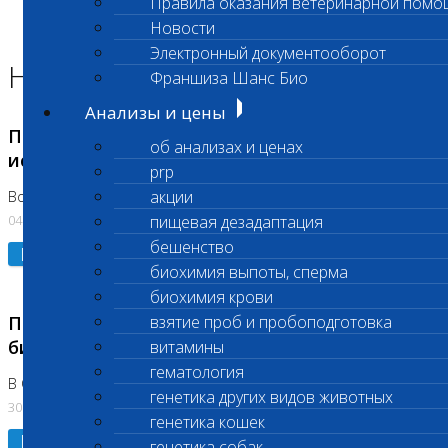
Правила оказания ветеринарной помо
Главная страница
Новости
Новости
Электронный документооборот
Новости лаборатории
Франшиза Шанс Био
Анализы и цены
Приостановка срочных биохимических
об анализах и ценах
исследований
prp
акции
Во Владыкино
04.08.2026
пищевая дезадаптация
бешенство
Подробнее
биохимия выпоты, сперма
биохимия крови
Приостановлено выполнение срочных
взятие проб и пробоподготовка
биохимических исследований
витамины
гематология
В Сколково. Код (123,309,310)
генетика других видов животных
30.07.2026
генетика кошек
Подробнее
генетика собак