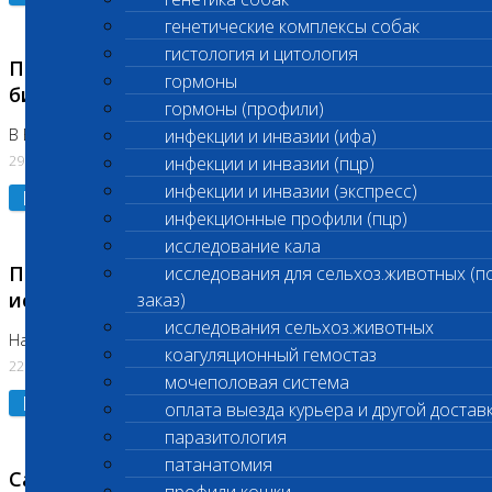
генетические комплексы собак
гистология и цитология
Приостановлено выполнение срочных
гормоны
биохимических исследований
гормоны (профили)
В Бутово 29.07.26
инфекции и инвазии (ифа)
29.07.2026
инфекции и инвазии (пцр)
инфекции и инвазии (экспресс)
Подробнее
инфекционные профили (пцр)
исследование кала
Приостановлено выполнение биохимических
исследования для сельхоз.животных (п
исследований
заказ)
исследования сельхоз.животных
На Нагорной. Код ( 123,310,309)
коагуляционный гемостаз
22.07.2026
мочеполовая система
Подробнее
оплата выезда курьера и другой достав
паразитология
патанатомия
Санитарные дни