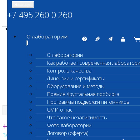
Навигация
+7 495 260 0 260
Энциклопедия Шанс Био
Карта сайта
vetlab@vetlab.ru
О лаборатории
О лаборатории
Как работает современная лаборатор
ШАНС БИО
Контроль качества
Независимая ветеринарная лаборатория
Лицензии и сертификаты
Оборудование и методы
Премия Хрустальная пробирка
Программа поддержки питомников
СМИ о нас
Что такое независимость
Единая круглосуточная справочная
+7 495 260 0 260
Фото лаборатории
Договор (оферта)
Заказать звонок с сайта