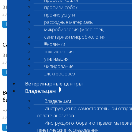
профили кошки
профили собак
В Коломне 24.07.2026 и 28.07.2026
20.07.2026
прочие услуги
расходные материалы
Подробнее
микробиология (масс-спек)
санитарная микробиология
Санитарный день
!!!новинки
токсикология
В Бутово 21.07.2026
утилизация
20.07.2026
чипирование
Подробнее
электрофорез
Ветеринарные центры
Владельцам
Возобновлено выполнение срочных
биохимических исследований
Владельцам
Инструкция по самостоятельной отпра
На Нагорной
оплате анализов
20.07.2026
Инструкция отбора и отправки материа
Подробнее
генетические исследования