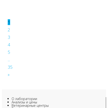
1
2
3
4
5
...
35
»
О лаборатории
Анализы и цены
Ветеринарные центры