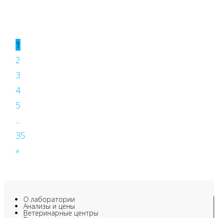
1
2
3
4
5
...
35
»
О лаборатории
Анализы и цены
Ветеринарные центры