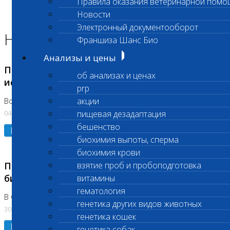
Правила оказания ветеринарной помо
Главная страница
Новости
Новости
Электронный документооборот
Новости лаборатории
Франшиза Шанс Био
Анализы и цены
Приостановка срочных биохимических
об анализах и ценах
исследований
prp
акции
Во Владыкино
04.08.2026
пищевая дезадаптация
бешенство
Подробнее
биохимия выпоты, сперма
биохимия крови
Приостановлено выполнение срочных
взятие проб и пробоподготовка
биохимических исследований
витамины
гематология
В Сколково. Код (123,309,310)
генетика других видов животных
30.07.2026
генетика кошек
Подробнее
генетика собак