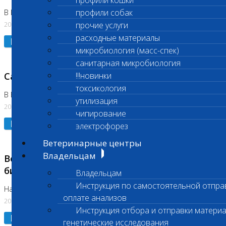
профили кошки
профили собак
В Коломне 24.07.2026 и 28.07.2026
20.07.2026
прочие услуги
расходные материалы
Подробнее
микробиология (масс-спек)
санитарная микробиология
Санитарный день
!!!новинки
токсикология
В Бутово 21.07.2026
утилизация
20.07.2026
чипирование
Подробнее
электрофорез
Ветеринарные центры
Владельцам
Возобновлено выполнение срочных
биохимических исследований
Владельцам
Инструкция по самостоятельной отпра
На Нагорной
оплате анализов
20.07.2026
Инструкция отбора и отправки материа
Подробнее
генетические исследования