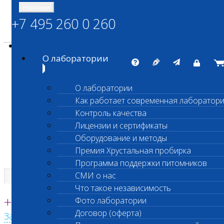
Навигация
+7 495 260 0 260
Энциклопедия Шанс Био
Карта сайта
vetlab@vetlab.ru
О лаборатории
О лаборатории
Как работает современная лаборатор
ШАНС БИО
Контроль качества
Независимая ветеринарная лаборатория
Лицензии и сертификаты
Оборудование и методы
Премия Хрустальная пробирка
Программа поддержки питомников
СМИ о нас
Что такое независимость
Единая круглосуточная справочная
+7 495 260 0 260
Фото лаборатории
Договор (оферта)
Заказать звонок с сайта