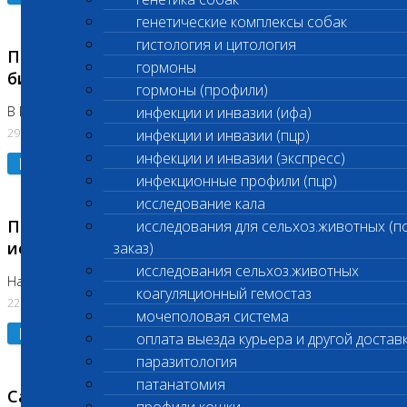
генетические комплексы собак
гистология и цитология
Приостановлено выполнение срочных
гормоны
биохимических исследований
гормоны (профили)
В Бутово 29.07.26
инфекции и инвазии (ифа)
29.07.2026
инфекции и инвазии (пцр)
инфекции и инвазии (экспресс)
Подробнее
инфекционные профили (пцр)
исследование кала
Приостановлено выполнение биохимических
исследования для сельхоз.животных (п
исследований
заказ)
исследования сельхоз.животных
На Нагорной. Код ( 123,310,309)
коагуляционный гемостаз
22.07.2026
мочеполовая система
Подробнее
оплата выезда курьера и другой достав
паразитология
патанатомия
Санитарные дни