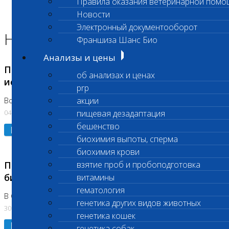
Правила оказания ветеринарной помо
Главная страница
Новости
Новости
Электронный документооборот
Новости лаборатории
Франшиза Шанс Био
Анализы и цены
Приостановка срочных биохимических
об анализах и ценах
исследований
prp
акции
Во Владыкино
04.08.2026
пищевая дезадаптация
бешенство
Подробнее
биохимия выпоты, сперма
биохимия крови
Приостановлено выполнение срочных
взятие проб и пробоподготовка
биохимических исследований
витамины
гематология
В Сколково. Код (123,309,310)
генетика других видов животных
30.07.2026
генетика кошек
Подробнее
генетика собак