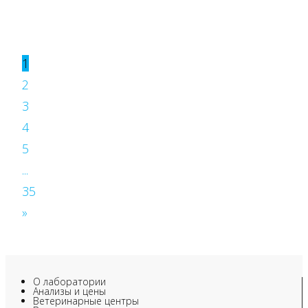
1
2
3
4
5
...
35
»
О лаборатории
Анализы и цены
Ветеринарные центры