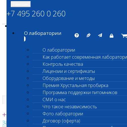
Навигация
+7 495 260 0 260
Энциклопедия Шанс Био
Карта сайта
vetlab@vetlab.ru
О лаборатории
О лаборатории
Как работает современная лаборатор
ШАНС БИО
Контроль качества
Независимая ветеринарная лаборатория
Лицензии и сертификаты
Оборудование и методы
Премия Хрустальная пробирка
Программа поддержки питомников
СМИ о нас
Что такое независимость
Единая круглосуточная справочная
+7 495 260 0 260
Фото лаборатории
Договор (оферта)
Заказать звонок с сайта