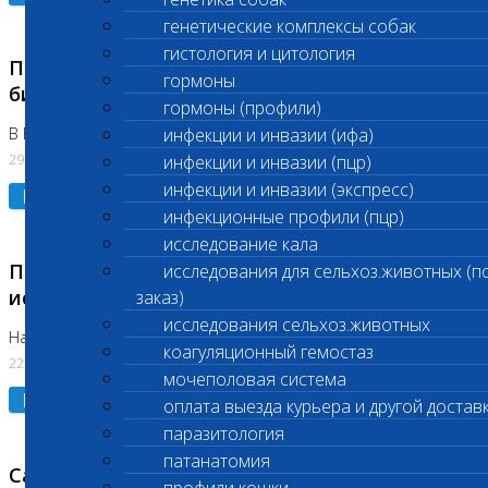
генетические комплексы собак
гистология и цитология
Приостановлено выполнение срочных
гормоны
биохимических исследований
гормоны (профили)
В Бутово 29.07.26
инфекции и инвазии (ифа)
29.07.2026
инфекции и инвазии (пцр)
инфекции и инвазии (экспресс)
Подробнее
инфекционные профили (пцр)
исследование кала
Приостановлено выполнение биохимических
исследования для сельхоз.животных (п
исследований
заказ)
исследования сельхоз.животных
На Нагорной. Код ( 123,310,309)
коагуляционный гемостаз
22.07.2026
мочеполовая система
Подробнее
оплата выезда курьера и другой достав
паразитология
патанатомия
Санитарные дни