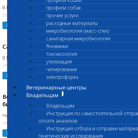
профили кошки
профили собак
В Коломне 24.07.2026 и 28.07.2026
20.07.2026
прочие услуги
расходные материалы
Подробнее
микробиология (масс-спек)
санитарная микробиология
Санитарный день
!!!новинки
токсикология
В Бутово 21.07.2026
утилизация
20.07.2026
чипирование
Подробнее
электрофорез
Ветеринарные центры
Владельцам
Возобновлено выполнение срочных
биохимических исследований
Владельцам
Инструкция по самостоятельной отпра
На Нагорной
оплате анализов
20.07.2026
Инструкция отбора и отправки материа
Подробнее
генетические исследования