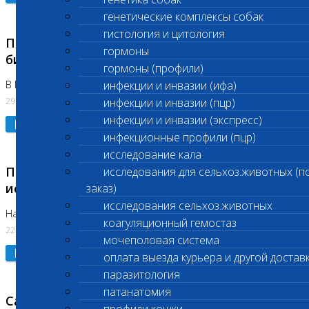
генетические комплексы собак
гистология и цитология
Приостановлено выполнение срочных
гормоны
биохимических исследований
гормоны (профили)
В Бутово 29.07.26
инфекции и инвазии (ифа)
29.07.2026
инфекции и инвазии (пцр)
инфекции и инвазии (экспресс)
Подробнее
инфекционные профили (пцр)
исследование кала
Приостановлено выполнение биохимических
исследования для сельхоз.животных (п
исследований
заказ)
исследования сельхоз.животных
На Нагорной. Код ( 123,310,309)
коагуляционный гемостаз
22.07.2026
мочеполовая система
Подробнее
оплата выезда курьера и другой достав
паразитология
патанатомия
Санитарные дни