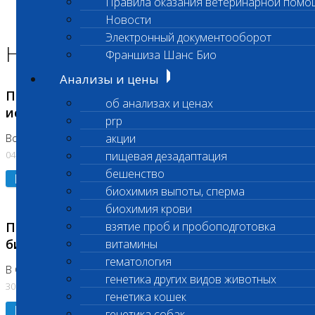
Правила оказания ветеринарной помо
Главная страница
Новости
Новости
Электронный документооборот
Новости лаборатории
Франшиза Шанс Био
Анализы и цены
Приостановка срочных биохимических
об анализах и ценах
исследований
prp
акции
Во Владыкино
04.08.2026
пищевая дезадаптация
бешенство
Подробнее
биохимия выпоты, сперма
биохимия крови
Приостановлено выполнение срочных
взятие проб и пробоподготовка
биохимических исследований
витамины
гематология
В Сколково. Код (123,309,310)
генетика других видов животных
30.07.2026
генетика кошек
Подробнее
генетика собак