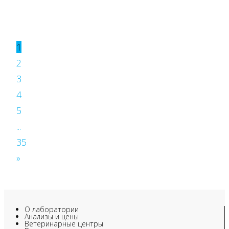
1
2
3
4
5
...
35
»
О лаборатории
Анализы и цены
Ветеринарные центры