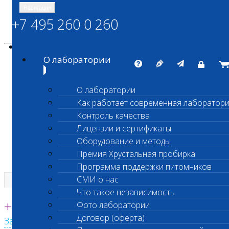
Навигация
+7 495 260 0 260
Энциклопедия Шанс Био
Карта сайта
vetlab@vetlab.ru
О лаборатории
О лаборатории
Как работает современная лаборатор
ШАНС БИО
Контроль качества
Независимая ветеринарная лаборатория
Лицензии и сертификаты
Оборудование и методы
Премия Хрустальная пробирка
Программа поддержки питомников
СМИ о нас
Что такое независимость
Единая круглосуточная справочная
+7 495 260 0 260
Фото лаборатории
Договор (оферта)
Заказать звонок с сайта