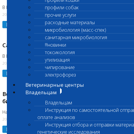
профили кошки
профили собак
В Коломне 24.07.2026 и 28.07.2026
20.07.2026
прочие услуги
расходные материалы
Подробнее
микробиология (масс-спек)
санитарная микробиология
Санитарный день
!!!новинки
токсикология
В Бутово 21.07.2026
утилизация
20.07.2026
чипирование
Подробнее
электрофорез
Ветеринарные центры
Владельцам
Возобновлено выполнение срочных
биохимических исследований
Владельцам
Инструкция по самостоятельной отпра
На Нагорной
оплате анализов
20.07.2026
Инструкция отбора и отправки материа
Подробнее
генетические исследования